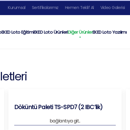
Kurumsal
Sertifikalarımız
Hemen Teklif Al
Video Galerisi
o
EKED Loto Eğitimi
EKED Loto Ürünleri
Diğer Ürünler
EKED Loto Yazılımı
etleri
Döküntü Paleti TS-SPD7 (2 IBC’lik)
bağlantıya git..