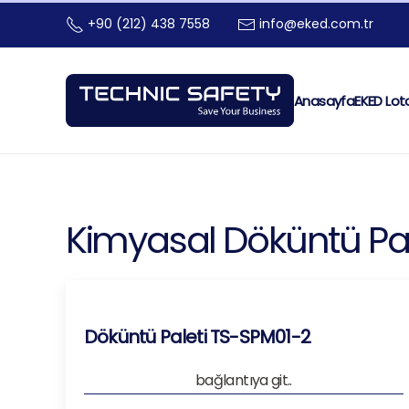
+90 (212) 438 7558
info@eked.com.tr
Skip to main content
Anasayfa
EKED Lot
Kimyasal Döküntü Pal
Döküntü Paleti TS-SPM01-2
bağlantıya git..