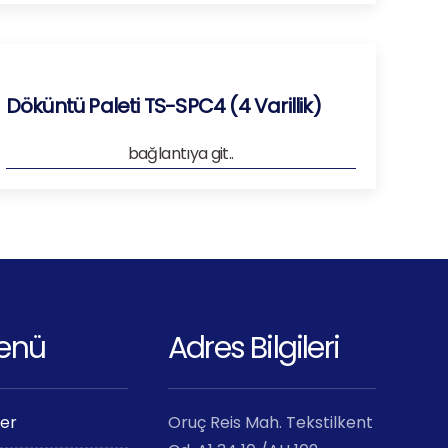
Döküntü Paleti TS-SPC4 (4 Varillik)
bağlantıya git..
Menü
Adres Bilgileri
ler
Oruç Reis Mah. Tekstilkent