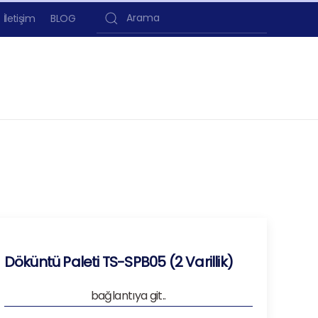
İletişim
BLOG
Type 2 or more characters for results.
Döküntü Paleti TS-SPB05 (2 Varillik)
bağlantıya git..