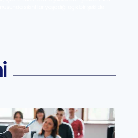
sunda sıkıntılar yaşadığı açık bir şekilde
i