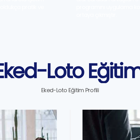
 oldukça pratik ve
programını uygulama konu
ortaya çıkmıştır.
Eked-Loto Eğitim
Eked-Loto Eğitim Profili