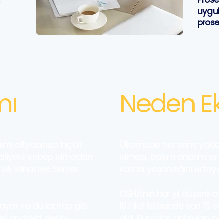
.
Prose
uygul
prose
mı
Neden E
lımı altyapınıza hiçbir
Ülkemizde her sene yakla
maliyete sebep olmadan
olması, bakım onarım sıra
sı ve Windows Server
kazası yaşandığını ortay
OSHA'nın her yıl düzenli ola
sayar ya da laptop gibi
10 ihlal listesinde son 15 
eri android işletim
aldı. Buradan anlaşılan o 