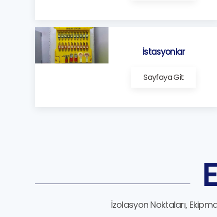
İstasyonlar
Sayfaya Git
E
İzolasyon Noktaları, Ekipm