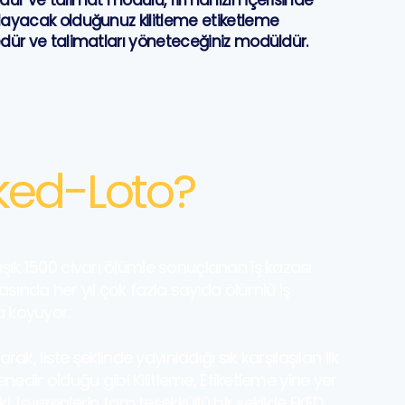
dür ve talimat modülü, firmanızın içerisinde
ayacak olduğunuz kilitleme etiketleme
dür ve talimatları yöneteceğiniz modüldür.
ked-Loto?
şık 1500 civarı ölümle sonuçlanan iş kazası
sında her yıl çok fazla sayıda ölümlü iş
a koyuyor.
rak, liste şeklinde yayınladığı sık karşılaşılan ilk
senedir olduğu gibi Kilitleme, Etiketleme yine yer
ki; işverenlerin tam teşekküllü bir şekilde EKED