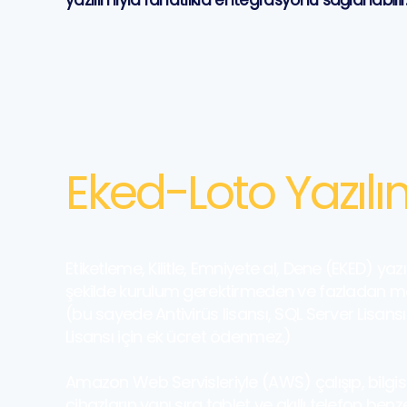
yazılımıyla rahatlıkla entegrasyonu sağlanabilir
Eked-Loto Yazılı
Etiketleme, Kilitle, Emniyete al, Dene (EKED) yazı
şekilde kurulum gerektirmeden ve fazladan 
(bu sayede Antivirüs lisansı, SQL Server Lisan
Lisansı için ek ücret ödenmez.)
Amazon Web Servisleriyle (AWS) çalışıp, bilgi
cihazların yanı sıra tablet ve akıllı telefon benz