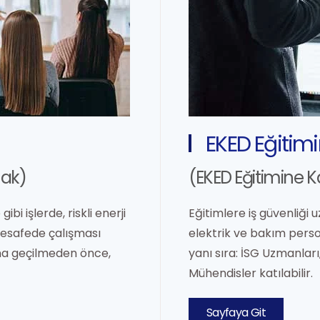
EKED Eğitimi
mak)
(EKED Eğitimine K
bi işlerde, riskli enerji
Eğitimlere iş güvenliği u
mesafede çalışması
elektrik ve bakım person
na geçilmeden önce,
yanı sıra: İSG Uzmanları
Mühendisler katılabilir.
Sayfaya Git