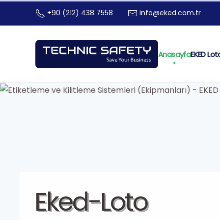
+90 (212) 438 7558
info@eked.com.tr
Skip to main content
Anasayfa
EKED Lot
Eked-Loto