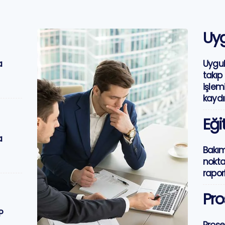
Uy
a
Uygul
takıp
işlem
kaydı
Eği
a
Bakım
nokta
rapo
Pro
P