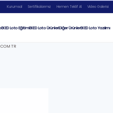
Kurumsal
Sertifikalarımız
Hemen Teklif Al
Video Galerisi
o
EKED Loto Eğitimi
EKED Loto Ürünleri
Diğer Ürünler
EKED Loto Yazılımı