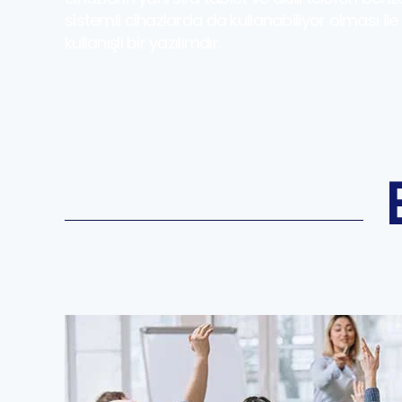
sistemli cihazlarda da kullanabiliyor olması ile
kullanışlı bir yazılımdır.