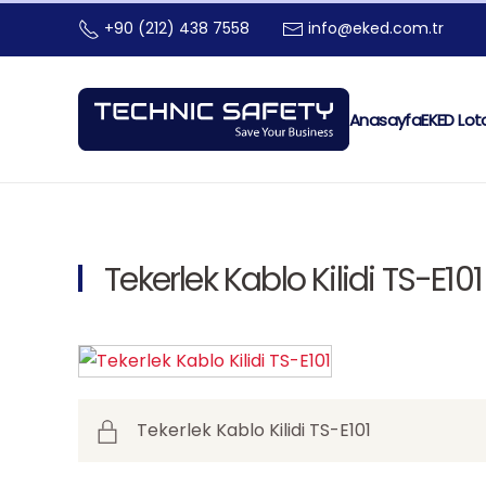
+90 (212) 438 7558
info@eked.com.tr
Skip to main content
Anasayfa
EKED Lot
Tekerlek Kablo Kilidi TS-E101
Tekerlek Kablo Kilidi TS-E101