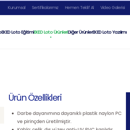
Kurumsal
Sertifikalarımız
Hemen Teklif Al
Video Galerisi
o
EKED Loto Eğitimi
EKED Loto Ürünleri
Diğer Ürünler
EKED Loto Yazılımı
Ürün Özellikleri
Darbe dayanımına dayanıklı plastik naylon PC
ve pirinçden üretilmiştir.
Kablo; çelik, dış yüzey anti-UV PVC kaplıdır.