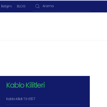
İletişim
BLOG
Type 2 or more characters for results.
Kablo Kilitleri
Kablo Kilidi TS-E107