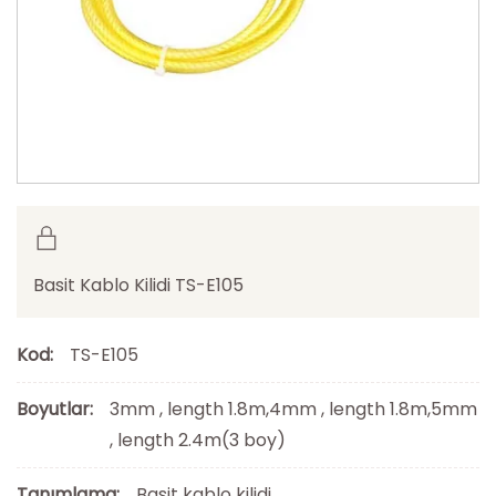
Basit Kablo Kilidi TS-E105
Kod:
TS-E105
Boyutlar:
3mm , length 1.8m,4mm , length 1.8m,5mm
, length 2.4m(3 boy)
Tanımlama:
Basit kablo kilidi