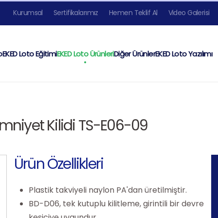
Kurumsal
Sertifikalarımız
Hemen Teklif Al
Video Galerisi
o
EKED Loto Eğitimi
EKED Loto Ürünleri
Diğer Ürünler
EKED Loto Yazılımı
Emniyet Kilidi TS-E06-09
Ürün Özellikleri
Plastik takviyeli naylon PA'dan üretilmiştir.
BD-D06, tek kutuplu kilitleme, girintili bir devre
kesiciye uygundur.