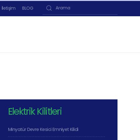
İletişim
BLOG
Type 2 or more characters for results.
Elektrik Kilitleri
Minyatür Devre Kesici Emniyet Kilidi