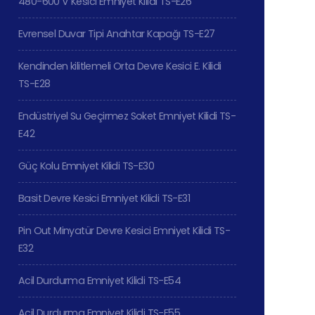
480-600 V Kesici Emniyet Kilidi TS-E26
Evrensel Duvar Tipi Anahtar Kapağı TS-E27
Kendinden kilitlemeli Orta Devre Kesici E. Kilidi
TS-E28
Endüstriyel Su Geçirmez Soket Emniyet Kilidi TS-
E42
Güç Kolu Emniyet Kilidi TS-E30
Basit Devre Kesici Emniyet Kilidi TS-E31
Pin Out Minyatür Devre Kesici Emniyet Kilidi TS-
E32
Acil Durdurma Emniyet Kilidi TS-E54
Acil Durdurma Emniyet Kilidi TS-E55