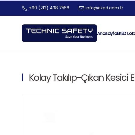
+90 (212) 438 7558
info@eked.com.tr
Skip to main content
Anasayfa
EKED Lot
Kolay Takılıp-Çıkan Kesici 