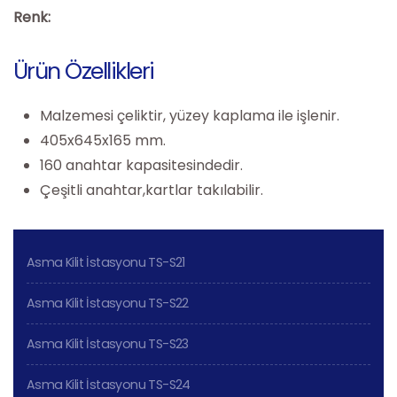
Renk:
Ürün Özellikleri
Malzemesi çeliktir, yüzey kaplama ile işlenir.
405x645x165 mm.
160 anahtar kapasitesindedir.
Çeşitli anahtar,kartlar takılabilir.
Asma Kilit İstasyonu TS-S21
Asma Kilit İstasyonu TS-S22
Asma Kilit İstasyonu TS-S23
Asma Kilit İstasyonu TS-S24